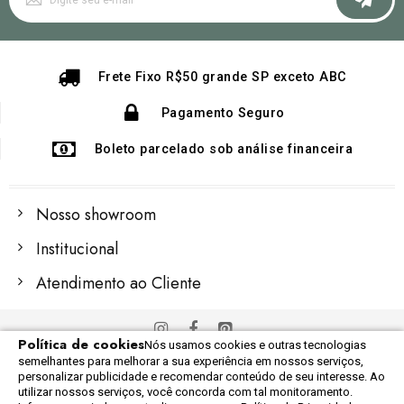
na
nossa
Newsletter:
Frete Fixo R$50 grande SP exceto ABC
Pagamento Seguro
Boleto parcelado sob análise financeira
Nosso showroom
Institucional
Atendimento ao Cliente
Política de cookies
Nós usamos cookies e outras tecnologias
© 2022 Importex Global
semelhantes para melhorar a sua experiência em nossos serviços,
Razão Social: 06.248.609/0001-60
personalizar publicidade e recomendar conteúdo de seu interesse. Ao
utilizar nossos serviços, você concorda com tal monitoramento.