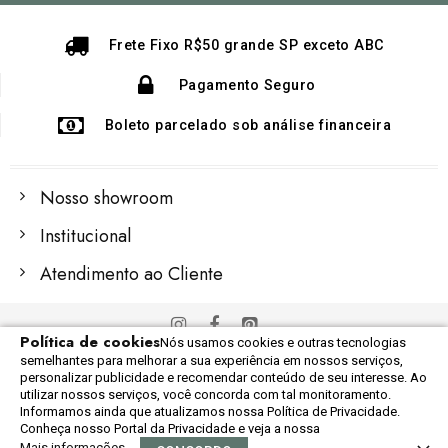
Newsletter:
Frete Fixo R$50 grande SP exceto ABC
Pagamento Seguro
Boleto parcelado sob análise financeira
Nosso showroom
Institucional
Atendimento ao Cliente
Política de cookies
Nós usamos cookies e outras tecnologias
© 2022 Importex Global
semelhantes para melhorar a sua experiência em nossos serviços,
Razão Social: 06.248.609/0001-60
personalizar publicidade e recomendar conteúdo de seu interesse. Ao
utilizar nossos serviços, você concorda com tal monitoramento.
Informamos ainda que atualizamos nossa Política de Privacidade.
Conheça nosso Portal da Privacidade e veja a nossa
Mais informações
0