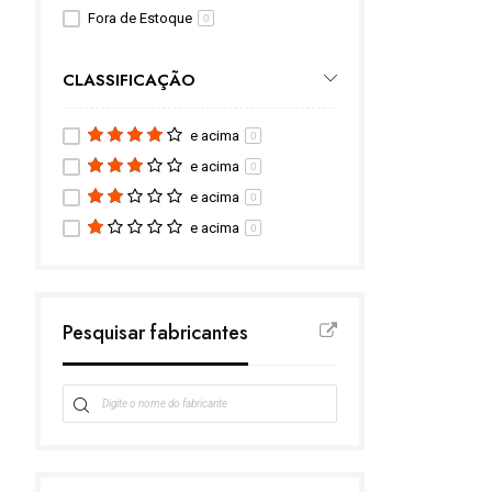
Fora de Estoque
0
CLASSIFICAÇÃO
e acima
0
e acima
0
e acima
0
e acima
0
Pesquisar fabricantes