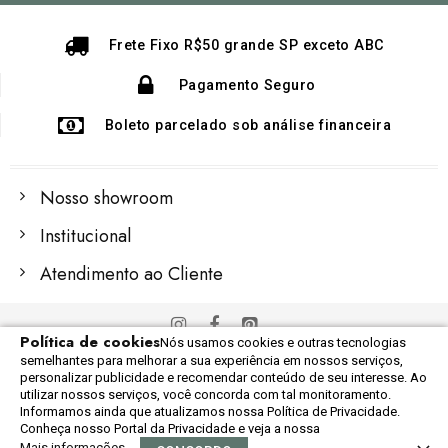
Newsletter:
Frete Fixo R$50 grande SP exceto ABC
Pagamento Seguro
Boleto parcelado sob análise financeira
Nosso showroom
Institucional
Atendimento ao Cliente
Política de cookies
Nós usamos cookies e outras tecnologias
© 2022 Importex Global
semelhantes para melhorar a sua experiência em nossos serviços,
Razão Social: 06.248.609/0001-60
personalizar publicidade e recomendar conteúdo de seu interesse. Ao
utilizar nossos serviços, você concorda com tal monitoramento.
Informamos ainda que atualizamos nossa Política de Privacidade.
Conheça nosso Portal da Privacidade e veja a nossa
Mais informações
0