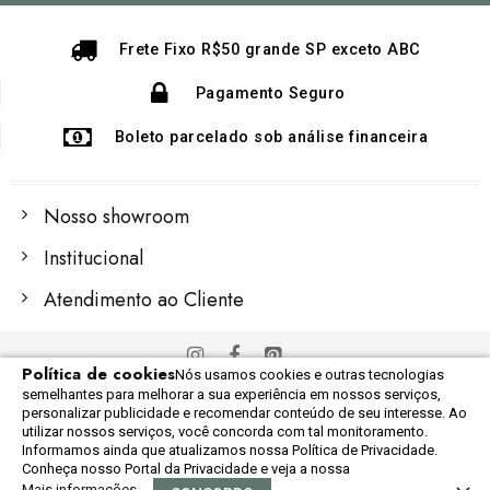
Newsletter:
Frete Fixo R$50 grande SP exceto ABC
Pagamento Seguro
Boleto parcelado sob análise financeira
Nosso showroom
Institucional
Atendimento ao Cliente
Política de cookies
Nós usamos cookies e outras tecnologias
© 2022 Importex Global
semelhantes para melhorar a sua experiência em nossos serviços,
Razão Social: 06.248.609/0001-60
personalizar publicidade e recomendar conteúdo de seu interesse. Ao
utilizar nossos serviços, você concorda com tal monitoramento.
Informamos ainda que atualizamos nossa Política de Privacidade.
Conheça nosso Portal da Privacidade e veja a nossa
Mais informações
0