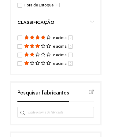
Fora de Estoque
0
CLASSIFICAÇÃO
e acima
0
e acima
0
e acima
0
e acima
0
Pesquisar fabricantes