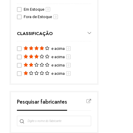
Em Estoque
0
Fora de Estoque
0
CLASSIFICAÇÃO
e acima
0
e acima
0
e acima
0
e acima
0
Pesquisar fabricantes