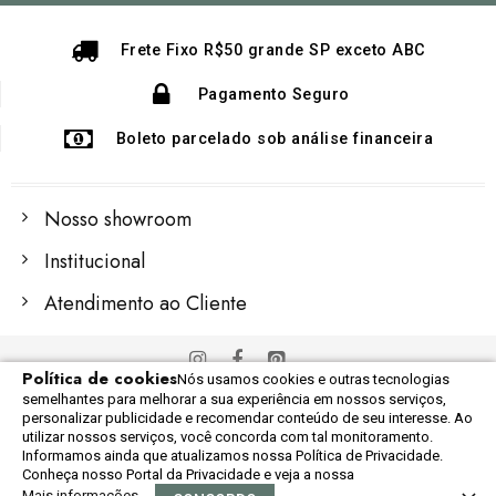
Newsletter:
Frete Fixo R$50 grande SP exceto ABC
Pagamento Seguro
Boleto parcelado sob análise financeira
Nosso showroom
Institucional
Atendimento ao Cliente
Política de cookies
Nós usamos cookies e outras tecnologias
© 2022 Importex Global
semelhantes para melhorar a sua experiência em nossos serviços,
Razão Social: 06.248.609/0001-60
personalizar publicidade e recomendar conteúdo de seu interesse. Ao
utilizar nossos serviços, você concorda com tal monitoramento.
Informamos ainda que atualizamos nossa Política de Privacidade.
Conheça nosso Portal da Privacidade e veja a nossa
Mais informações
0