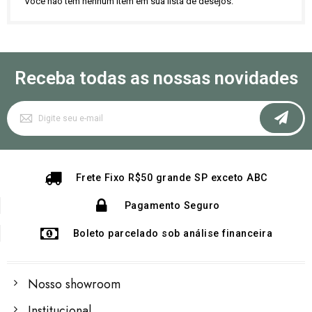
Você não tem nenhum item em sua lista de desejos.
Receba todas as nossas novidades
Inscreva-
se
na
nossa
Newsletter:
Frete Fixo R$50 grande SP exceto ABC
Pagamento Seguro
Boleto parcelado sob análise financeira
Nosso showroom
Institucional