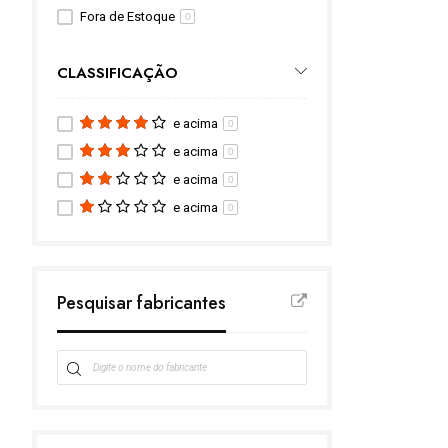
Fora de Estoque
0
CLASSIFICAÇÃO
e acima
0
e acima
0
e acima
0
e acima
0
Pesquisar fabricantes