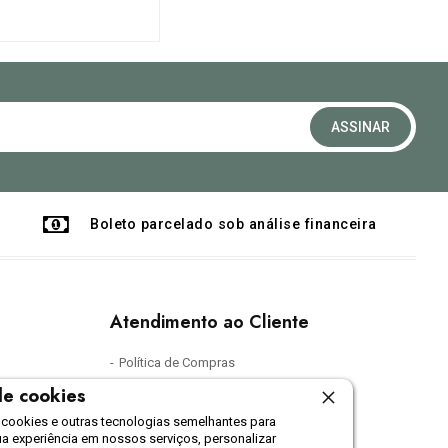
Inscreva-
se
ASSINAR
na
nossa
Newsletter:
Boleto parcelado sob análise financeira
Atendimento ao Cliente
Política de Compras
 de cookies
SAC
ookies e outras tecnologias semelhantes para
Política de Privacidade
ua experiência em nossos serviços, personalizar