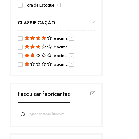
Fora de Estoque
0
CLASSIFICAÇÃO
e acima
0
e acima
0
e acima
0
e acima
0
Pesquisar fabricantes