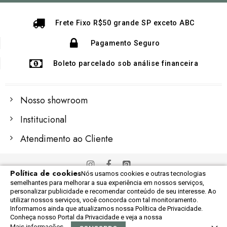
Newsletter:
Frete Fixo R$50 grande SP exceto ABC
Pagamento Seguro
Boleto parcelado sob análise financeira
Nosso showroom
Institucional
Atendimento ao Cliente
Política de cookies
Nós usamos cookies e outras tecnologias
© 2022 Importex Global
semelhantes para melhorar a sua experiência em nossos serviços,
Razão Social: 06.248.609/0001-60
personalizar publicidade e recomendar conteúdo de seu interesse. Ao
utilizar nossos serviços, você concorda com tal monitoramento.
Informamos ainda que atualizamos nossa Política de Privacidade.
Conheça nosso Portal da Privacidade e veja a nossa
Mais informações
0